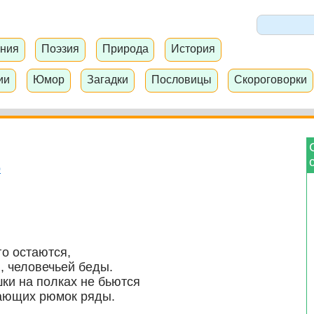
ния
Поэзия
Природа
История
ии
Юмор
Загадки
Пословицы
Скороговорки
р
го остаются,
, человечьей беды.
ки на полках не бьются
ркающих рюмок ряды.