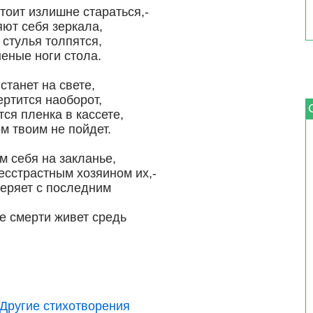
тоит излишне стараться,-
яют себя зеркала,
стулья толпятся,
неные ноги стола.
станет на свете,
ертится наоборот,
тся пленка в кассете,
м твоим не пойдет.
м себя на закланье,
есстрастным хозяином их,-
 теряет с последним
ле смерти живет средь
Другие стихотворения