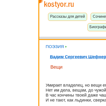
Рассказы для детей
Сочине
Биограф
ПОЭЗИЯ
Вадим Сергеевич Шефне
Вещи
Умирает владелец, но вещи е
Нет им дела, вещам, до чужой
В час кончины твоей даже чаш
И не тают, как льдинки, све