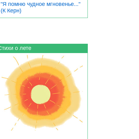
"Я помню чудное мгновенье..."
(К Керн)
Стихи о лете