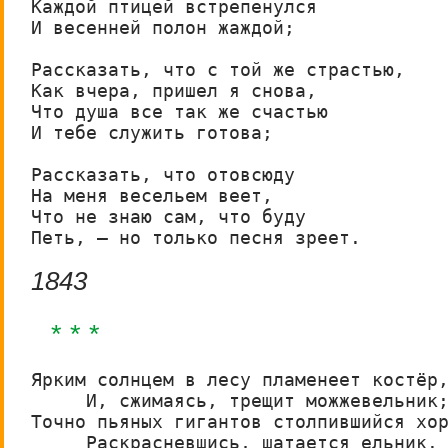
Каждой птицей встрепенулся

И весенней полон жаждой;

Рассказать, что с той же страстью,

Как вчера, пришел я снова,

Что душа все так же счастью

И тебе служить готова;

Рассказать, что отовсюду

На меня весельем веет, 

Что не знаю сам, что буду 

Петь, – но только песня зреет.
1843
* * *
Ярким солнцем в лесу пламенеет костёр,
     И, сжимаясь, трещит можжевельник;
Точно пьяных гигантов столпившийся хор
     Раскрасневшись, шатается ельник.
