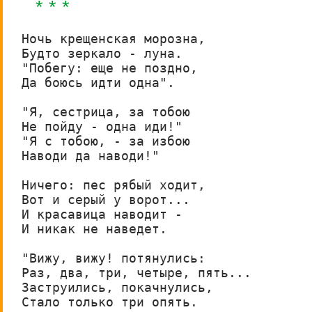
* * *
Ночь крещенская морозна, 

Будто зеркало - луна. 

"Побегу: еще не поздно, 

Да боюсь идти одна". 

"Я, сестрица, за тобою 

Не пойду - одна иди!"

"Я с тобою, - за избою 

Наводи да наводи!" 

Ничего: пес рябый ходит, 

Вот и серый у ворот... 

И красавица наводит -

И никак не наведет. 

"Вижу, вижу! потянулись: 

Раз, два, три, четыре, пять... 

Заструились, покачнулись, 

Стало только три опять. 
