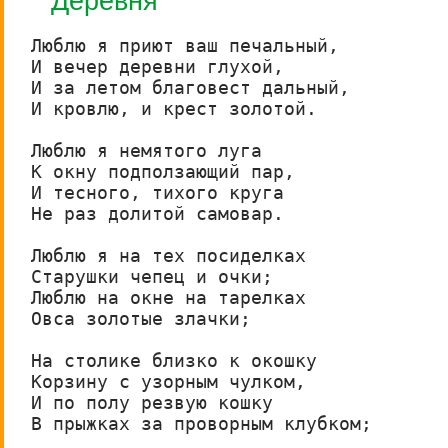
Деревня
Люблю я приют ваш печальный,

И вечер деревни глухой,

И за летом благовест дальный,

И кровлю, и крест золотой.

Люблю я немятого луга

К окну подползающий пар,

И тесного, тихого круга

Не раз долитой самовар.

Люблю я на тех посиделках

Старушки чепец и очки;

Люблю на окне на тарелках

Овса золотые злачки;

На столике близко к окошку

Корзину с узорным чулком,

И по полу резвую кошку

В прыжках за проворным клубком;
