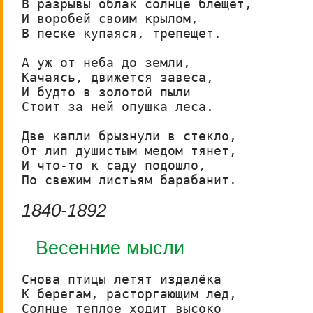
В разрывы облак солнце блещет,

И воробей своим крылом,

В песке купаяся, трепещет.

А уж от неба до земли,

Качаясь, движется завеса,

И будто в золотой пыли

Стоит за ней опушка леса.

Две капли брызнули в стекло,

От лип душистым медом тянет,

И что-то к саду подошло,

По свежим листьям барабанит.
1840-1892
Весенние мысли
Снова птицы летят издалёка

К берегам, расторгающим лед,

Солнце теплое ходит высоко
