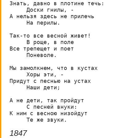
Знать, давно в плотине течь:

     Доски гнилы, -

А нельзя здесь не прилечь

     На перилы.

Так-то все весной живет!

     В роще, в поле

Все трепещет и поет

     Поневоле.

Мы замолкнем, что в кустах

     Хоры эти, -

Придут с песнью на устах

     Наши дети;

А не дети, так пройдут

     С песней внуки:

К ним с весною низойдут

     Те же звуки.
1847