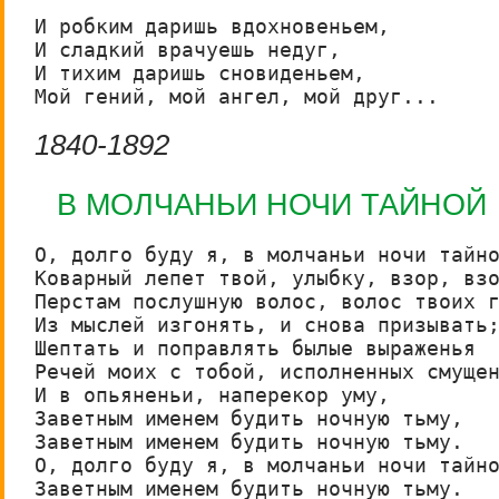
И робким даришь вдохновеньем,

И сладкий врачуешь недуг,

И тихим даришь сновиденьем,

Мой гений, мой ангел, мой друг...
1840-1892
В МОЛЧАНЬИ НОЧИ ТАЙНОЙ
О, долго буду я, в молчаньи ночи тайно
Коварный лепет твой, улыбку, взор, взо
Перстам послушную волос, волос твоих г
Из мыслей изгонять, и снова призывать;
Шептать и поправлять былые выраженья

Речей моих с тобой, исполненных смущен
И в опьяненьи, наперекор уму,

Заветным именем будить ночную тьму,

Заветным именем будить ночную тьму.

О, долго буду я, в молчаньи ночи тайно
Заветным именем будить ночную тьму.