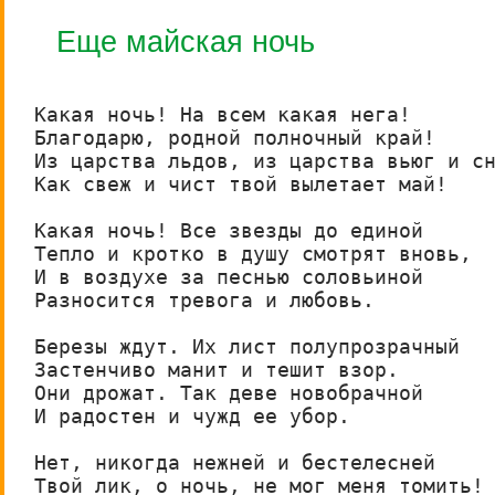
Еще майская ночь
Какая ночь! На всем какая нега!

Благодарю, родной полночный край!

Из царства льдов, из царства вьюг и сн
Как свеж и чист твой вылетает май!

Какая ночь! Все звезды до единой

Тепло и кротко в душу смотрят вновь,

И в воздухе за песнью соловьиной

Разносится тревога и любовь.

Березы ждут. Их лист полупрозрачный

Застенчиво манит и тешит взор.

Они дрожат. Так деве новобрачной

И радостен и чужд ее убор.

Нет, никогда нежней и бестелесней

Твой лик, о ночь, не мог меня томить!
