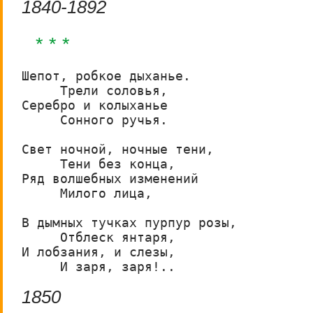
1840-1892
* * *
Шепот, робкое дыханье.

     Трели соловья,

Серебро и колыханье

     Сонного ручья.

Свет ночной, ночные тени,

     Тени без конца,

Ряд волшебных изменений

     Милого лица,

В дымных тучках пурпур розы,

     Отблеск янтаря,

И лобзания, и слезы,

     И заря, заря!..
1850