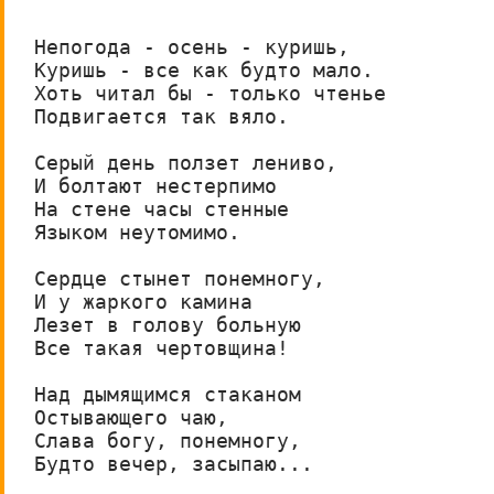
Непогода - осень - куришь,

Куришь - все как будто мало.

Хоть читал бы - только чтенье

Подвигается так вяло.

Серый день ползет лениво,

И болтают нестерпимо

На стене часы стенные

Языком неутомимо.

Сердце стынет понемногу,

И у жаркого камина

Лезет в голову больную

Все такая чертовщина!

Над дымящимся стаканом

Остывающего чаю,

Слава богу, понемногу,

Будто вечер, засыпаю...