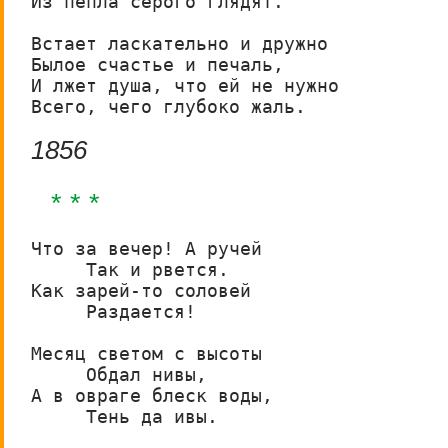
Из пепла серого глядят.

Встает ласкательно и дружно

Былое счастье и печаль,

И лжет душа, что ей не нужно

Всего, чего глубоко жаль.
1856
* * *
Что за вечер! А ручей

     Так и рвется.

Как зарей-то соловей

     Раздается!

Месяц светом с высоты

     Обдал нивы,

А в овраге блеск воды,

     Тень да ивы.
