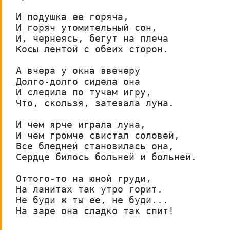
И подушка ее горяча,

И горяч утомительный сон,

И, чернеясь, бегут на плеча

Косы лентой с обеих сторон.

А вчера у окна ввечеру

Долго-долго сидела она

И следила по тучам игру,

Что, скользя, затевала луна.

И чем ярче играла луна,

И чем громче свистал соловей,

Все бледней становилась она,

Сердце билось больней и больней.

Оттого-то на юной груди,

На ланитах так утро горит.

Не буди ж ты ее, не буди...

На заре она сладко так спит!