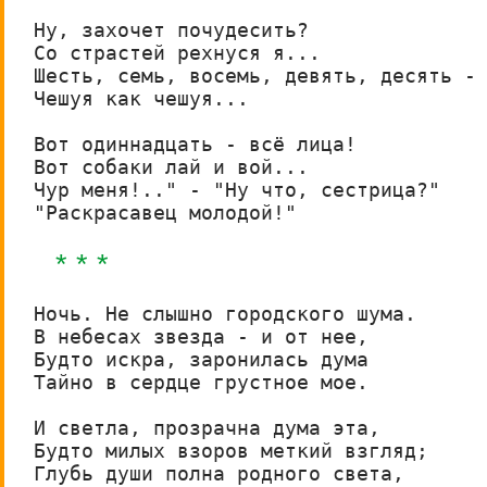
Ну, захочет почудесить? 

Со страстей рехнуся я... 

Шесть, семь, восемь, девять, десять -

Чешуя как чешуя... 

Вот одиннадцать - всё лица!

Вот собаки лай и вой... 

Чур меня!.." - "Ну что, сестрица?"

"Раскрасавец молодой!"
* * *
Ночь. Не слышно городского шума.

В небесах звезда - и от нее,

Будто искра, заронилась дума

Тайно в сердце грустное мое.

И светла, прозрачна дума эта,

Будто милых взоров меткий взгляд;

Глубь души полна родного света,
