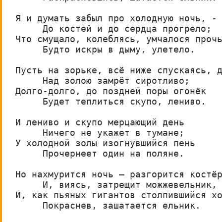
Я и думать забыл про холодную ночь, -

     До костей и до сердца прогрело;

Что смущало, колеблясь, умчалося прочь
     Будто искры в дыму, улетело.

Пусть на зорьке, всё ниже спускаясь, д
     Над золою замрёт сиротливо;

Долго-долго, до поздней поры огонёк

     Будет теплиться скупо, лениво.

И лениво и скупо мерцающий день

     Ничего не укажет в тумане;

У холодной золы изогнувшийся пень

     Прочернеет один на поляне.

Но нахмурится ночь – разгорится костёр
     И, виясь, затрещит можжевельник,

И, как пьяных гигантов столпившийся хо
     Покраснев, зашатается ельник.