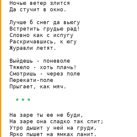
Ночью ветер злится

Да стучит в окно.

Лучше б снег да вьюгу

Встретить грудью рад!

Словно как с испугу

Раскричавшись, к югу

Журавли летят.

Выйдешь - поневоле

Тяжело - хоть плачь!

Смотришь - через поле

Перекати-поле

Прыгает, как мяч.
* * *
На заре ты ее не буди,

На заре она сладко так спит;

Утро дышит у ней на груди,

Ярко пышет на ямках ланит.
