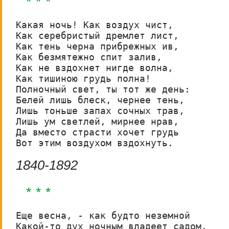
* * *
Какая ночь! Как воздух чист,

Как серебристый дремлет лист,

Как тень черна прибрежных ив,

Как безмятежно спит залив,

Как не вздохнет нигде волна,

Как тишиною грудь полна!

Полночный свет, ты тот же день:

Белей лишь блеск, чернее тень,

Лишь тоньше запах сочных трав,

Лишь ум светлей, мирнее нрав,

Да вместо страсти хочет грудь

Вот этим воздухом вздохнуть.
1840-1892
* * *
Еще весна, - как будто неземной

Какой-то дух ночным владеет садом.
