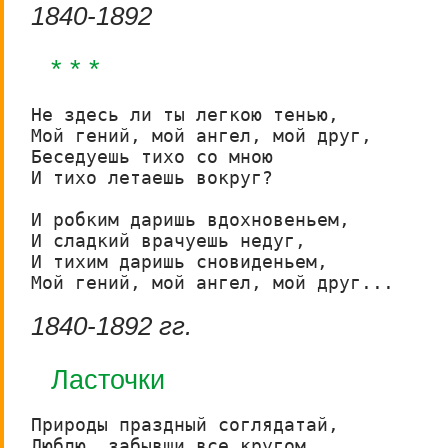
1840-1892
* * *
Не здесь ли ты легкою тенью,

Мой гений, мой ангел, мой друг,

Беседуешь тихо со мною

И тихо летаешь вокруг?

И робким даришь вдохновеньем,

И сладкий врачуешь недуг, 

И тихим даришь сновиденьем,

Мой гений, мой ангел, мой друг...
1840-1892 гг.
Ласточки
Природы праздный соглядатай,

Люблю, забывши все кругом,
