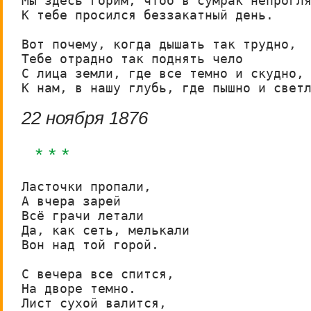
Мы здесь горим, чтоб в сумрак непрогля
К тебе просился беззакатный день.

Вот почему, когда дышать так трудно,

Тебе отрадно так поднять чело

С лица земли, где все темно и скудно,

К нам, в нашу глубь, где пышно и свет
22 ноября 1876
* * *
Ласточки пропали,

А вчера зарей

Всё грачи летали

Да, как сеть, мелькали

Вон над той горой.

С вечера все спится,

На дворе темно.

Лист сухой валится,
