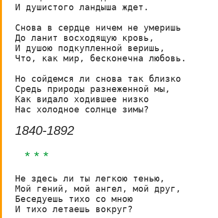
И душистого ландыша ждет.

Снова в сердце ничем не умеришь

До ланит восходящую кровь,

И душою подкупленной веришь,

Что, как мир, бесконечна любовь.

Но сойдемся ли снова так близко

Средь природы разнеженной мы,

Как видало ходившее низко

Нас холодное солнце зимы?
1840-1892
* * *
Не здесь ли ты легкою тенью,

Мой гений, мой ангел, мой друг,

Беседуешь тихо со мною

И тихо летаешь вокруг?
