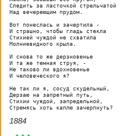
Следить за ласточкой стрельчатой

Над вечереющим прудом.

Вот понеслась и зачертила -

И страшно, чтобы гладь стекла

Стихией чуждой не схватила

Молниевидного крыла.

И снова то же дерзновенье

И та же темная струя, -

Не таково ли вдохновенье

И человеческого я?

Не так ли я, сосуд скудельный,

Дерзаю на запретный путь,

Стихии чуждой, запредельной,

Стремясь хоть каплю зачерпнуть?
1884