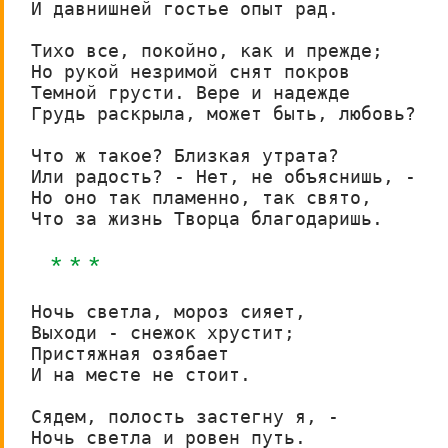
И давнишней гостье опыт рад.

Тихо все, покойно, как и прежде;

Но рукой незримой снят покров

Темной грусти. Вере и надежде

Грудь раскрыла, может быть, любовь?

Что ж такое? Близкая утрата?

Или радость? - Нет, не объяснишь, -

Но оно так пламенно, так свято,

Что за жизнь Творца благодаришь.
* * *
Ночь светла, мороз сияет,

Выходи - снежок хрустит;

Пристяжная озябает

И на месте не стоит.

Сядем, полость застегну я, -

Ночь светла и ровен путь.
