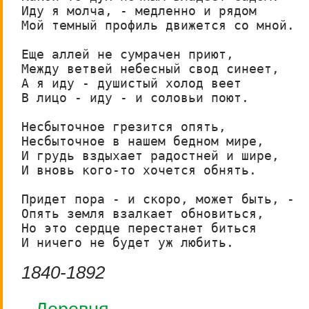
Иду я молча, - медленно и рядом

Мой темный профиль движется со мной.

Еще аллей не сумрачен приют,

Между ветвей небесный свод синеет,

А я иду - душистый холод веет

В лицо - иду - и соловьи поют.

Несбыточное грезится опять,

Несбыточное в нашем бедном мире,

И грудь вздыхает радостней и шире,

И вновь кого-то хочется обнять.

Придет пора - и скоро, может быть, -

Опять земля взалкает обновиться,

Но это сердце перестанет биться

И ничего не будет уж любить.
1840-1892