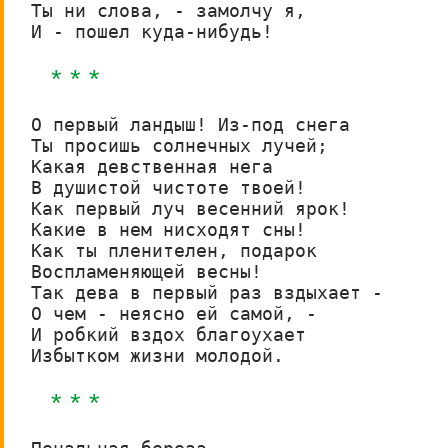
Ты ни слова, - замолчу я,

И - пошел куда-нибудь!
* * *
О первый ландыш! Из-под снега

Ты просишь солнечных лучей;

Какая девственная нега

В душистой чистоте твоей!

Как первый луч весенний ярок!

Какие в нем нисходят сны!

Как ты пленителен, подарок

Воспламеняющей весны!

Так дева в первый раз вздыхает -

О чем - неясно ей самой, -

И робкий вздох благоухает

Избытком жизни молодой.
* * *