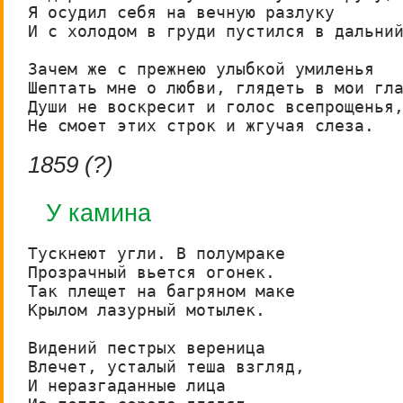
Я осудил себя на вечную разлуку

И с холодом в груди пустился в дальний
Зачем же с прежнею улыбкой умиленья

Шептать мне о любви, глядеть в мои гла
Души не воскресит и голос всепрощенья,
Не смоет этих строк и жгучая слеза.
1859 (?)
У камина
Тускнеют угли. В полумраке

Прозрачный вьется огонек.

Так плещет на багряном маке

Крылом лазурный мотылек.

Видений пестрых вереница

Влечет, усталый теша взгляд,

И неразгаданные лица
