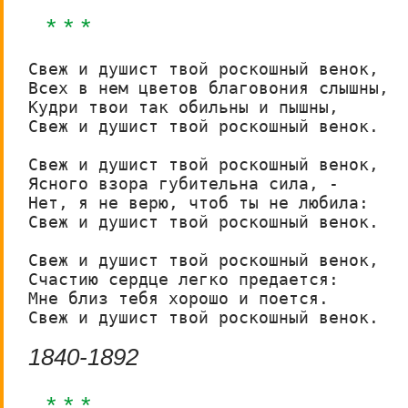
* * *
Свеж и душист твой роскошный венок,

Всех в нем цветов благовония слышны,

Кудри твои так обильны и пышны,

Свеж и душист твой роскошный венок.

Свеж и душист твой роскошный венок,

Ясного взора губительна сила, -

Нет, я не верю, чтоб ты не любила:

Свеж и душист твой роскошный венок.

Свеж и душист твой роскошный венок,

Счастию сердце легко предается:

Мне близ тебя хорошо и поется.

Свеж и душист твой роскошный венок.
1840-1892
* * *