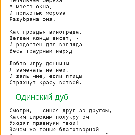
Печальная береза

У моего окна,

И прихотью мороза

Разубрана она.

Как гроздья винограда,

Ветвей концы висят, -

И радостен для взгляда

Весь траурный наряд.

Люблю игру денницы

Я замечать на ней,

И жаль мне, если птицы

Стряхнут красу ветвей.
Одинокий дуб
Смотри, - синея друг за другом,

Каким широким полукругом

Уходят правнуки твои!

Зачем же тенью благотворной
