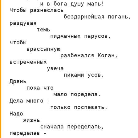
         и в бога душу мать!
Чтобы разнеслась
                бездарнейшая погань,
раздувая
        темь
            пиджачных парусов,
чтобы
     врассыпную
               разбежался Коган,
встреченных
           увеча
                пиками усов.
Дрянь
     пока что
             мало поредела.
Дела много -
            только поспевать.
Надо
    жизнь
         сначала переделать,
переделав -