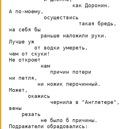
                    как Доронин.
А по-моему,
           осуществись
                      такая бредь,
на себя бы
          раньше наложили руки.
Лучше уж
        от водки умереть,
чем от скуки!
Не откроют
          нам
             причин потери
ни петля,
         ни ножик перочинный.
Может,
      окажись
             чернила в "Англетере",
вены
    резать
          не было б причины.
Подражатели обрадовались: