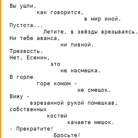
Вы ушли,
        как говорится,
                      в мир иной.
Пустота...
          Летите, в звёзды врезываясь
Ни тебе аванса,
               ни пивной.
Трезвость.
Нет, Есенин,                 
            это
               не насмешка.
В горле
        горе комом -
                    не смешок.
Вижу -
      взрезанной рукой помешкав,
собственных
           костей
                 качаете мешок. 
- Прекратите!
             Бросьте!