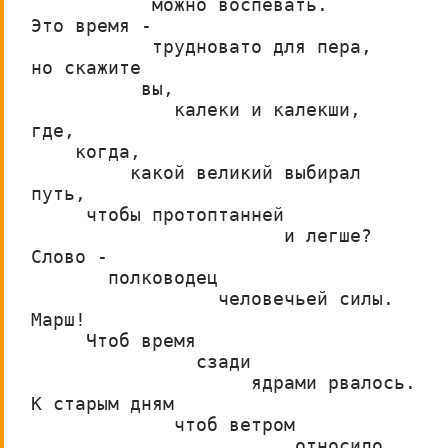
           можно воспевать.
Это время -
           трудновато для пера,
но скажите                     
          вы,
             калеки и калекши,
где,
    когда, 
         какой великий выбирал
путь,
     чтобы протоптанней
                       и легше?
Слово -
       полководец
                 человечьей силы.
Марш!
     Чтоб время
               сзади
                    ядрами рвалось.
К старым дням
             чтоб ветром
                        относило