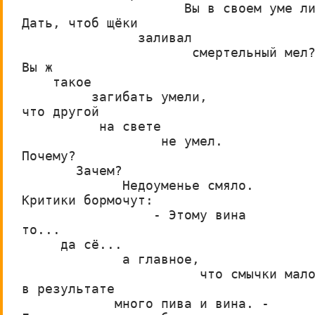
                     Вы в своем уме л
Дать, чтоб щёки
               заливал
                      смертельный мел
Вы ж
    такое
         загибать умели,
что другой
          на свете
                  не умел.
Почему?
       Зачем?
             Недоуменье смяло.
Критики бормочут:
                 - Этому вина
то...
     да сё...
             а главное,
                       что смычки мал
в результате
            много пива и вина. -