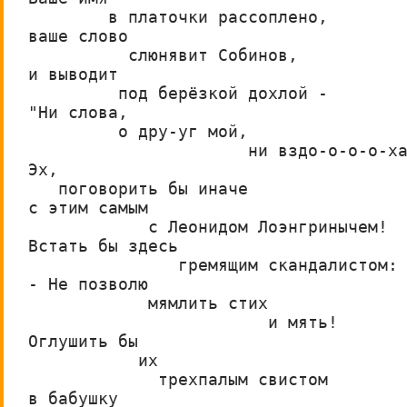
        в платочки рассоплено,
ваше слово
          слюнявит Собинов,
и выводит
         под берёзкой дохлой -
"Ни слова,
         о дру-уг мой,
                      ни вздо-о-о-о-х
Эх,
   поговорить бы иначе
с этим самым
            с Леонидом Лоэнгринычем!
Встать бы здесь
               гремящим скандалистом:
- Не позволю
            мямлить стих
                        и мять!
Оглушить бы
           их
             трехпалым свистом
в бабушку