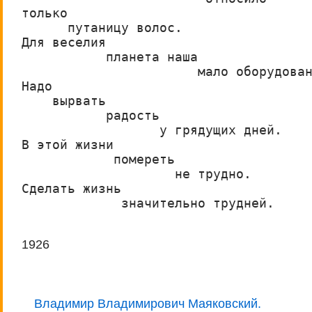
только
      путаницу волос.
Для веселия
           планета наша
                       мало оборудова
Надо
    вырвать
           радость
                  у грядущих дней.
В этой жизни
            помереть
                    не трудно.
Сделать жизнь
             значительно трудней.
1926
Владимир Владимирович Маяковский.