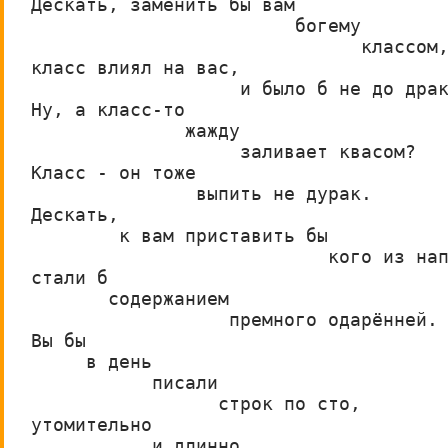
Дескать, заменить бы вам
                        богему
                              классом
класс влиял на вас,
                   и было б не до дра
Ну, а класс-то
              жажду
                   заливает квасом?
Класс - он тоже
               выпить не дурак.
Дескать,
        к вам приставить бы
                           кого из на
стали б 
       содержанием
                  премного одарённей.
Вы бы 
     в день
           писали
                 строк по сто,
утомительно
           и длинно,