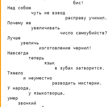
                         бис!
Над собою                    
         чуть не взвод
                      расправу учинил
Почему же
         увеличивать
                    число самоубийств
Лучше
     увеличь
            изготовление чернил!
Навсегда                    
        теперь     
              язык
                  в зубах затворится.
Тяжело
      и неуместно
                 разводить мистерии.
У народа,
        у языкотворца,
умер
    звонкий