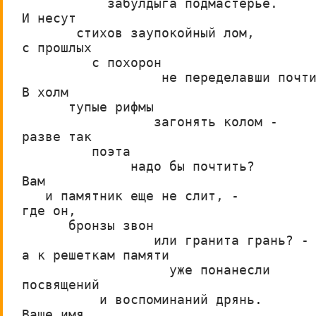
           забулдыга подмастерье.
И несут                       
       стихов заупокойный лом,
с прошлых
         с похорон
                  не переделавши почт
В холм
      тупые рифмы
                 загонять колом -
разве так
         поэта
              надо бы почтить?
Вам
   и памятник еще не слит, - 
где он,
      бронзы звон
                 или гранита грань? -
а к решеткам памяти
                   уже понанесли
посвящений 
          и воспоминаний дрянь.
Ваше имя