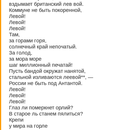
вздымает британский лев вой.
Коммуне не быть покоренной,
Левой!
Левой!
Левой!
Там,
за горами горя,
солнечный край непочатый.
За голод,
за мора море
шаг миллионный печатай!
Пусть бандой окружат нанятой,
стальной изливаются леевой**, —
России не быть под Антантой.
Левой!
Левой!
Левой!
Глаз ли померкнет орлий?
В старое ль станем пялиться?
Крепи
у мира на горле