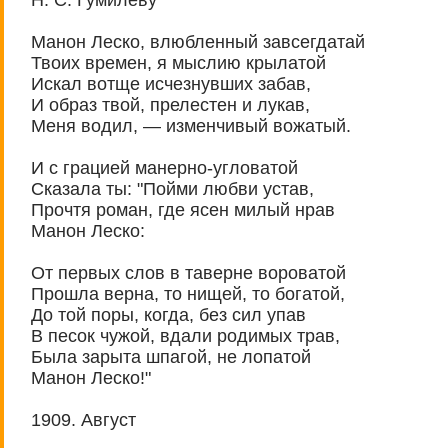
Манон Леско, влюбленный завсегдатай
Твоих времен, я мыслию крылатой
Искал вотще исчезнувших забав,
И образ твой, прелестен и лукав,
Меня водил, — изменчивый вожатый.
И с грацией манерно-угловатой
Сказала ты: "Пойми любви устав,
Прочтя роман, где ясен милый нрав
Манон Леско:
От первых слов в таверне вороватой
Прошла верна, то нищей, то богатой,
До той поры, когда, без сил упав
В песок чужой, вдали родимых трав,
Была зарыта шпагой, не лопатой
Манон Леско!"
1909. Август