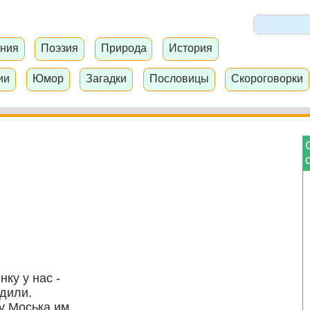
ния
Поэзия
Природа
История
ии
Юмор
Загадки
Пословицы
Скороговорки
ку у нас -
одили.
у Моська им.