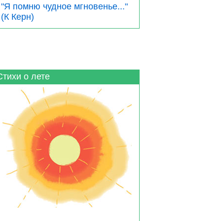
"Я помню чудное мгновенье..."
(К Керн)
Стихи о лете