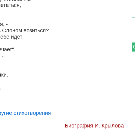
етаться,
, -
с Слоном возиться?
себе идет
чает". -
 -
ки.
,
угие стихотворения
Биография И. Крылова