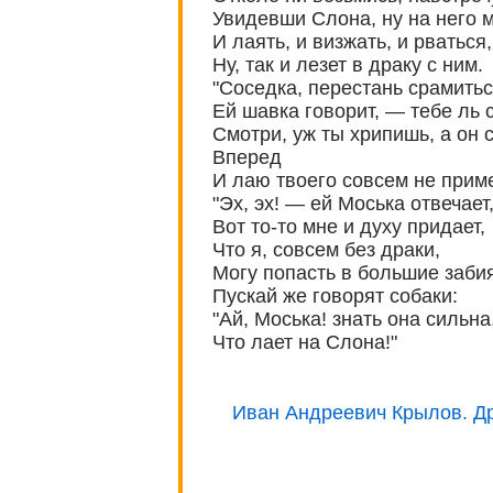
Увидевши Слона, ну на него м
И лаять, и визжать, и рваться,
Ну, так и лезет в драку с ним.
"Соседка, перестань срамиться
Ей шавка говорит, — тебе ль 
Смотри, уж ты хрипишь, а он 
Вперед
И лаю твоего совсем не приме
"Эх, эх! — ей Моська отвечает,
Вот то-то мне и духу придает,
Что я, совсем без драки,
Могу попасть в большие забия
Пускай же говорят собаки:
"Ай, Моська! знать она сильна
Что лает на Слона!"
Иван Андреевич Крылов. Др