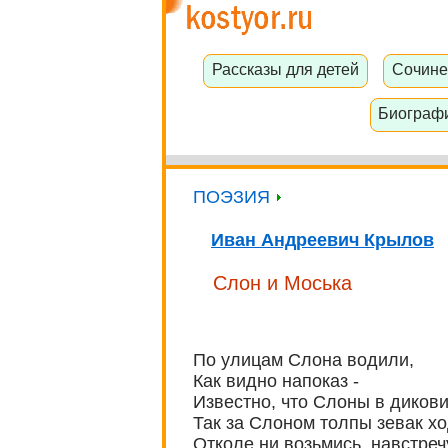
Рассказы для детей
Сочине
Биограф
ПОЭЗИЯ
Иван Андреевич Крылов
Слон и Моська
По улицам Слона водили,
Как видно напоказ -
Известно, что Слоны в диковин
Так за Слоном толпы зевак х
Отколе ни возьмись, навстреч