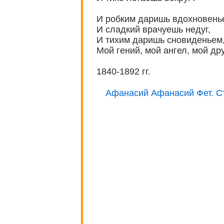
И робким даришь вдохновень
И сладкий врачуешь недуг,
И тихим даришь сновиденьем
Мой гений, мой ангел, мой друг
1840-1892 гг.
Афанасий Афанасий Фет. Ст