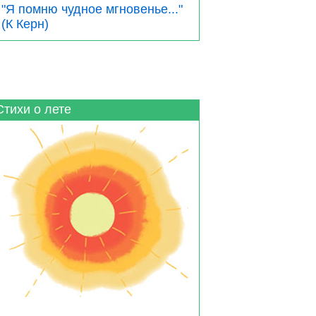
"Я помню чудное мгновенье..."
(К Керн)
Стихи о лете