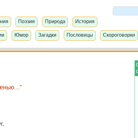
ния
Поэзия
Природа
История
ии
Юмор
Загадки
Пословицы
Скороговорки
енью..."
г,