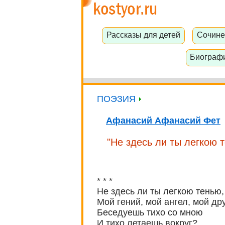
Рассказы для детей
Сочине
Биограф
ПОЭЗИЯ
Афанасий Афанасий Фет
"Не здесь ли ты легкою т
* * *
Не здесь ли ты легкою тенью,
Мой гений, мой ангел, мой дру
Беседуешь тихо со мною
И тихо летаешь вокруг?