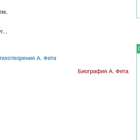
ем,
,
...
ихотворения А. Фета
Биография А. Фета