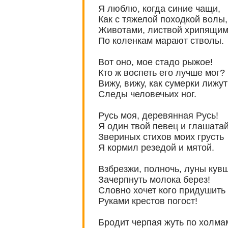
Я люблю, когда синие чащи,
Как с тяжелой походкой волы,
Животами, листвой хрипящим
По коленкам марают стволы.
Вот оно, мое стадо рыжое!
Кто ж воспеть его лучше мог?
Вижу, вижу, как сумерки лижут
Следы человечьих ног.
Русь моя, деревянная Русь!
Я один твой певец и глашатай
Звериных стихов моих грусть
Я кормил резедой и мятой.
Взбрезжи, полночь, луны кув
Зачерпнуть молока берез!
Словно хочет кого придушить
Руками крестов погост!
Бродит черпая жуть по холма