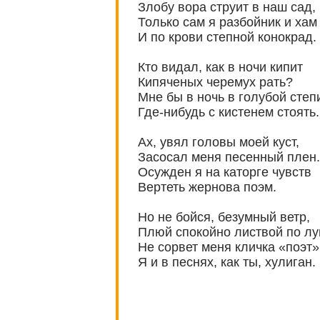
Злобу вора струит в наш сад,
Только сам я разбойник и хам
И по крови степной конокрад.
Кто видал, как в ночи кипит
Кипяченых черемух рать?
Мне бы в ночь в голубой степ
Где-нибудь с кистенем стоять.
Ах, увял головы моей куст,
Засосал меня песенный плен.
Осужден я на каторге чувств
Вертеть жернова поэм.
Но не бойся, безумный ветр,
Плюй спокойно листвой по лу
Не сорвет меня кличка «поэт»
Я и в песнях, как ты, хулиган.