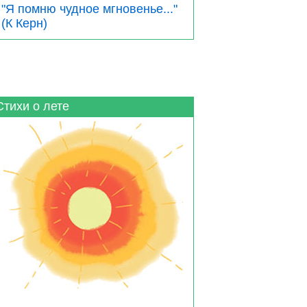
"Я помню чудное мгновенье..."
(К Керн)
Стихи о лете