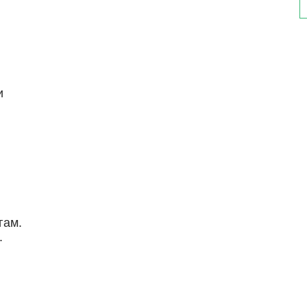
и
гам.
.