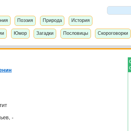
ния
Поэзия
Природа
История
ии
Юмор
Загадки
Пословицы
Скороговорки
енин
тит
ьев, -