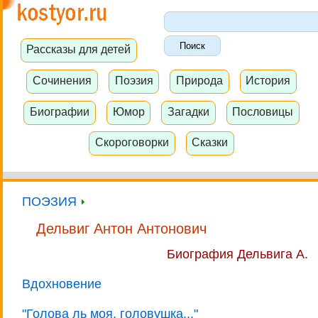
Рассказы для детей
Сочинения
Поэзия
Природа
История
Биографии
Юмор
Загадки
Пословицы
Скороговорки
Сказки
ПОЭЗИЯ
Дельвиг Антон Антонович
Биография Дельвига А.
Вдохновение
"Голова ль моя, головушка..."