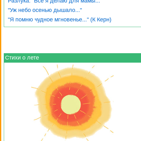
Разлука. "Всё я делаю для мамы..."
"Уж небо осенью дышало..."
"Я помню чудное мгновенье..." (К Керн)
Стихи о лете