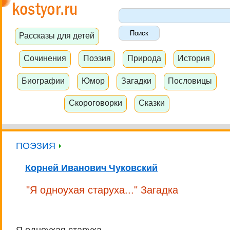
Рассказы для детей
Сочинения
Поэзия
Природа
История
Биографии
Юмор
Загадки
Пословицы
Скороговорки
Сказки
ПОЭЗИЯ
Корней Иванович Чуковский
"Я одноухая старуха..." Загадка
Я одноухая старуха,