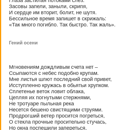
Глаза застилая потоками слез.
Засовы запели, заныли, скрипя,
И сердце им вторит, болит, не шутя.
Бессильное время запишет в скрижаль:
«Так много погибло. Так быстро. Так жаль».
Гений осени
Мгновениям дождливым счета нет –
Ссыпаются с небес подобно крупам.
Мне листья шлют последний свой привет,
Исступленно кружась в обьятьи хрупком.
Сплетенье веток ловит облака,
Цепляя их погнутыми стержнями,
Не тротуаре пыльная река
Несется бешено свистящими струями.
Продрогший ветер просится погреться,
О стекла прочные просительно стучась,
Но окна поспешили запереться,