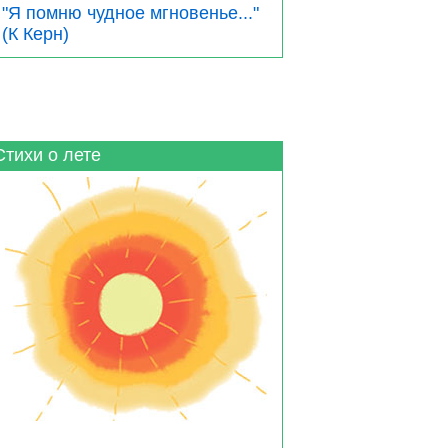
"Я помню чудное мгновенье..."
(К Керн)
Стихи о лете