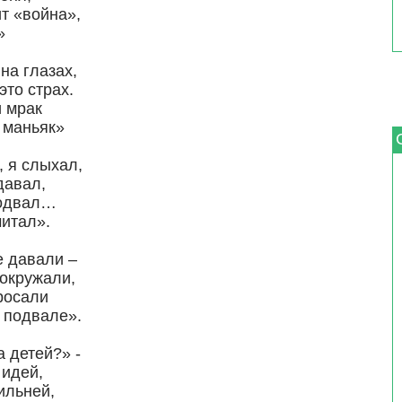
ит «война»,
»
 на глазах,
это страх.
и мрак
 маньяк»
, я слыхал,
давал,
подвал…
читал».
е давали –
окружали,
росали
 подвале».
а детей?» -
 идей,
ильней,