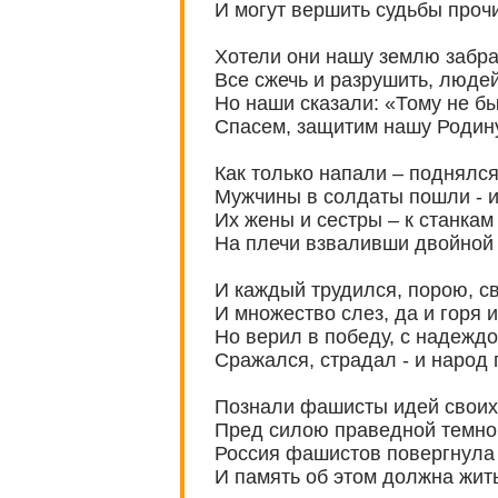
И могут вершить судьбы проч
Хотели они нашу землю забра
Все сжечь и разрушить, людей
Но наши сказали: «Тому не бы
Спасем, защитим нашу Родину
Как только напали – поднялся
Мужчины в солдаты пошли - и
Их жены и сестры – к станкам
На плечи взваливши двойной г
И каждый трудился, порою, св
И множество слез, да и горя 
Но верил в победу, с надежд
Сражался, страдал - и народ
Познали фашисты идей своих 
Пред силою праведной темной
Россия фашистов повергнула 
И память об этом должна жить