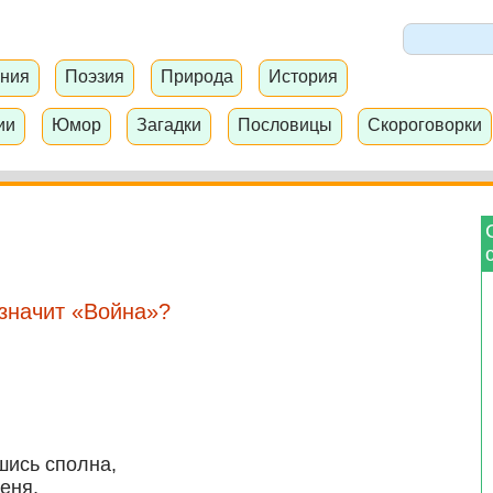
ния
Поэзия
Природа
История
ии
Юмор
Загадки
Пословицы
Скороговорки
 значит «Война»?
шись сполна,
еня,