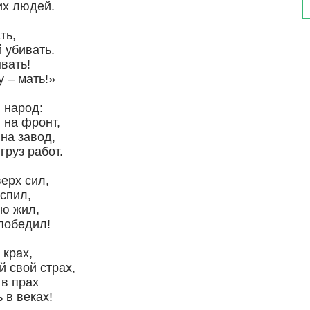
их людей.
ть,
 убивать.
вать!
 – мать!»
 народ:
 на фронт,
 на завод,
руз работ.
ерх сил,
испил,
ою жил,
 победил!
крах,
 свой страх,
в прах
 в веках!