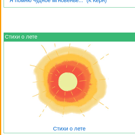
"Я помню чудное мгновенье..." (К Керн)
Стихи о лете
Стихи о лете