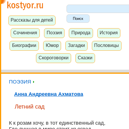
Рассказы для детей
Сочинения
Поэзия
Природа
История
Биографии
Юмор
Загадки
Пословицы
Скороговорки
Сказки
ПОЭЗИЯ
Анна Андреевна Ахматова
Летний сад
К к розам хочу, в тот единственный сад,
Где лучшая в мире стоит из оград,