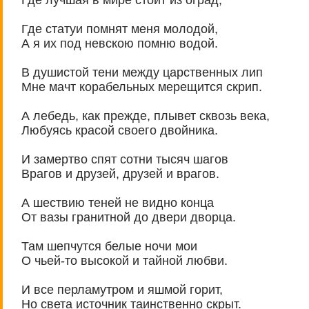
Где статуи помнят меня молодой,
А я их под невскою помню водой.
В душистой тени между царственных лип
Мне мачт корабельных мерещится скрип.
А лебедь, как прежде, плывет сквозь века,
Любуясь красой своего двойника.
И замертво спят сотни тысяч шагов
Врагов и друзей, друзей и врагов.
А шествию теней не видно конца
От вазы гранитной до двери дворца.
Там шепчутся белые ночи мои
О чьей-то высокой и тайной любви.
И все перламутром и яшмой горит,
Но света источник таинственно скрыт.