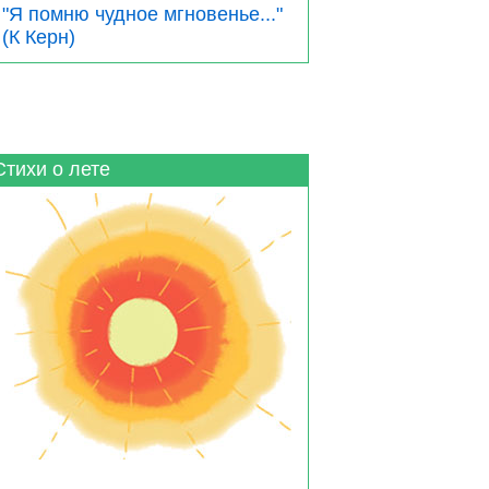
"Я помню чудное мгновенье..."
(К Керн)
Стихи о лете