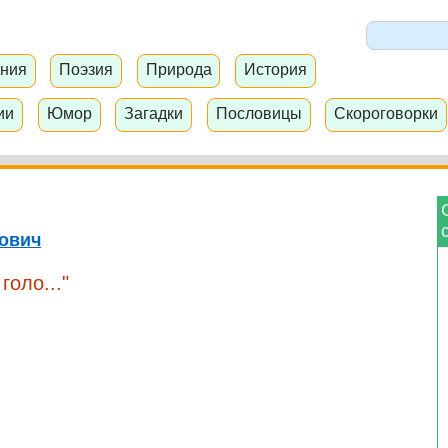
ния
Поэзия
Природа
История
ии
Юмор
Загадки
Пословицы
Скороговорки
ович
голо..."