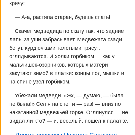
кричу:
— A-а, растяпа старая, будешь спать!
Скачет медведица по скату так, что задние
лапы за уши забрасывает. Медвежата сзади
бегут, курдючками толстыми трясут,
оглядываются. И холки горбиком — как у
мальчишек-озорников, которых матери
закутают зимой в платки: концы под мышки и
на спине узел горбиком.
Убежали медведи. «Эх, — думаю, — была
не была!» Сел я на снег и — раз! — вниз по
накатанной медвежьей горке. Оглянулся — не
видал ли кто? — и, весёлый, пошёл к палатке.
Другие рассказы Николая Сладкова