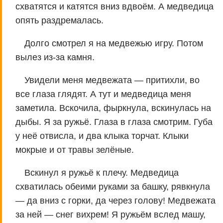
схватятся и катятся вниз вдвоём. А медведица
опять раздремалась.
Долго смотрел я на медвежью игру. Потом
вылез из-за камня.
Увидели меня медвежата — притихли, во
все глаза глядят. А тут и медведица меня
заметила. Вскочила, фыркнула, вскинулась на
дыбы. Я за ружьё. Глаза в глаза смотрим. Губа
у неё отвисла, и два клыка торчат. Клыки
мокрые и от травы зелёные.
Вскинул я ружьё к плечу. Медведица
схватилась обеими руками за башку, рявкнула
— да вниз с горки, да через голову! Медвежата
за ней — снег вихрем! Я ружьём вслед машу,