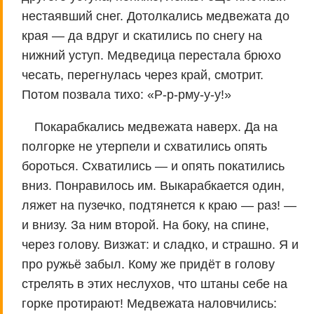
нестаявший снег. Дотолкались медвежата до
края — да вдруг и скатились по снегу на
нижний уступ. Медведица перестала брюхо
чесать, перегнулась через край, смотрит.
Потом позвала тихо: «Р-р-рму-у-у!»
Покарабкались медвежата наверх. Да на
полгорке не утерпели и схватились опять
бороться. Схватились — и опять покатились
вниз. Понравилось им. Выкарабкается один,
ляжет на пузечко, подтянется к краю — раз! —
и внизу. За ним второй. На боку, на спине,
через голову. Визжат: и сладко, и страшно. Я и
про ружьё забыл. Кому же придёт в голову
стрелять в этих неслухов, что штаны себе на
горке протирают! Медвежата наловчились: