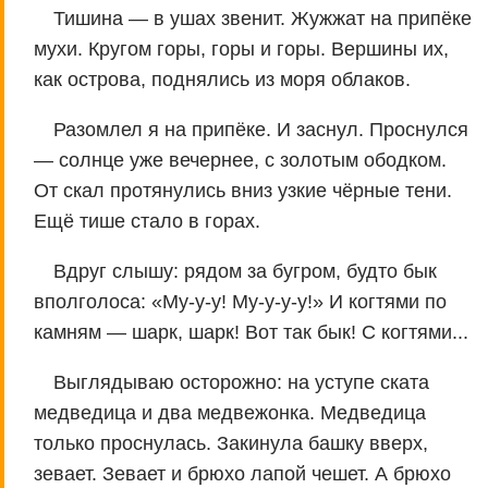
Тишина — в ушах звенит. Жужжат на припёке
мухи. Кругом горы, горы и горы. Вершины их,
как острова, поднялись из моря облаков.
Разомлел я на припёке. И заснул. Проснулся
— солнце уже вечернее, с золотым ободком.
От скал протянулись вниз узкие чёрные тени.
Ещё тише стало в горах.
Вдруг слышу: рядом за бугром, будто бык
вполголоса: «Му-у-у! Му-у-у-у!» И когтями по
камням — шарк, шарк! Вот так бык! С когтями...
Выглядываю осторожно: на уступе ската
медведица и два медвежонка. Медведица
только проснулась. Закинула башку вверх,
зевает. Зевает и брюхо лапой чешет. А брюхо