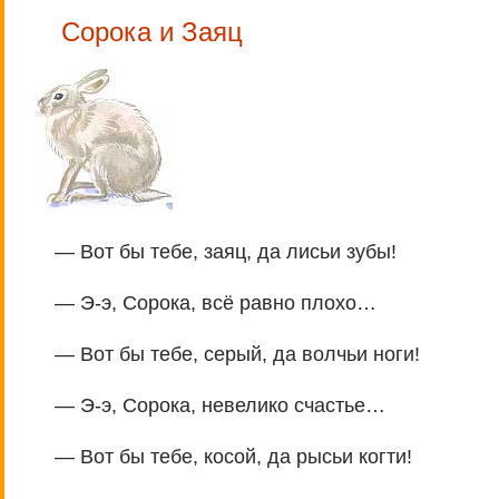
Сорока и Заяц
— Вот бы тебе, заяц, да лисьи зубы!
— Э-э, Сорока, всё равно плохо…
— Вот бы тебе, серый, да волчьи ноги!
— Э-э, Сорока, невелико счастье…
— Вот бы тебе, косой, да рысьи когти!