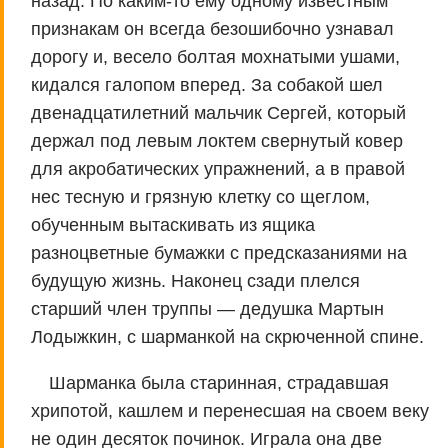
назад. По каким-то ему одному известным
признакам он всегда безошибочно узнавал
дорогу и, весело болтая мохнатыми ушами,
кидался галопом вперед. За собакой шел
двенадцатилетний мальчик Сергей, который
держал под левым локтем свернутый ковер
для акробатических упражнений, а в правой
нес тесную и грязную клетку со щеглом,
обученным вытаскивать из ящика
разноцветные бумажки с предсказаниями на
будущую жизнь. Наконец сзади плелся
старший член труппы — дедушка Мартын
Лодыжкин, с шарманкой на скрюченной спине.
Шарманка была старинная, страдавшая
хрипотой, кашлем и перенесшая на своем веку
не один десяток починок. Играла она две