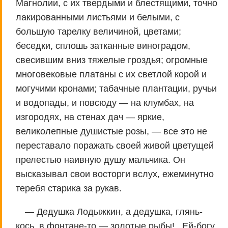
Магнолии, с их твердыми и блестящими, точно
лакированными листьями и белыми, с
большую тарелку величиной, цветами;
беседки, сплошь затканные виноградом,
свесившим вниз тяжелые гроздья; огромные
многовековые платаны с их светлой корой и
могучими кронами; табачные плантации, ручьи
и водопады, и повсюду — на клумбах, на
изгородях, на стенах дач — яркие,
великолепные душистые розы, — все это не
переставало поражать своей живой цветущей
прелестью наивную душу мальчика. Он
высказывал свои восторги вслух, ежеминутно
теребя старика за рукав.
— Дедушка Лодыжкин, а дедушка, глянь-
кось, в фонтане-то — золотые рыбы!.. Ей-богу,