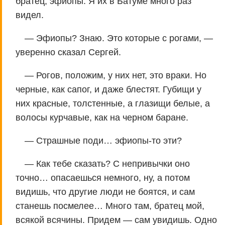
братец, эфиопы. Я их в Батуме много раз
видел.
— Эфиопы? Знаю. Это которые с рогами, —
уверенно сказал Сергей.
— Рогов, положим, у них нет, это враки. Но
черные, как сапог, и даже блестят. Губищи у
них красные, толстенные, а глазищи белые, а
волосы курчавые, как на черном баране.
— Страшные поди… эфиопы-то эти?
— Как тебе сказать? С непривычки оно
точно… опасаешься немного, ну, а потом
видишь, что другие люди не боятся, и сам
станешь посмелее… Много там, братец мой,
всякой всячины. Придем — сам увидишь. Одно