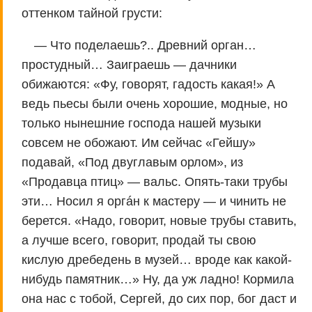
оттенком тайной грусти:
— Что поделаешь?.. Древний орган…
простудный… Заиграешь — дачники
обижаются: «Фу, говорят, гадость какая!» А
ведь пьесы были очень хорошие, модные, но
только нынешние господа нашей музыки
совсем не обожают. Им сейчас «Гейшу»
подавай, «Под двуглавым орлом», из
«Продавца птиц» — вальс. Опять-таки трубы
эти… Носил я оргáн к мастеру — и чинить не
берется. «Надо, говорит, новые трубы ставить,
а лучше всего, говорит, продай ты свою
кислую дребедень в музей… вроде как какой-
нибудь памятник…» Ну, да уж ладно! Кормила
она нас с тобой, Сергей, до сих пор, бог даст и