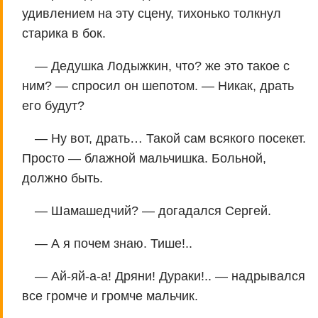
удивлением на эту сцену, тихонько толкнул
старика в бок.
— Дедушка Лодыжкин, что? же это такое с
ним? — спросил он шепотом. — Никак, драть
его будут?
— Ну вот, драть… Такой сам всякого посекет.
Просто — блажной мальчишка. Больной,
должно быть.
— Шамашедчий? — догадался Сергей.
— А я почем знаю. Тише!..
— Ай-яй-а-а! Дряни! Дураки!.. — надрывался
все громче и громче мальчик.