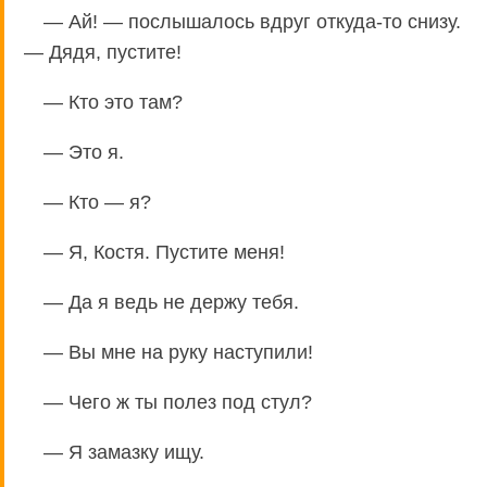
— Ай! — послышалось вдруг откуда-то снизу.
— Дядя, пустите!
— Кто это там?
— Это я.
— Кто — я?
— Я, Костя. Пустите меня!
— Да я ведь не держу тебя.
— Вы мне на руку наступили!
— Чего ж ты полез под стул?
— Я замазку ищу.