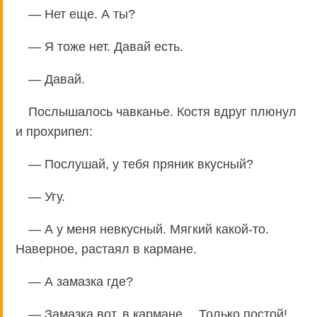
— Нет еще. А ты?
— Я тоже нет. Давай есть.
— Давай.
Послышалось чавканье. Костя вдруг плюнул
и прохрипел:
— Послушай, у тебя пряник вкусный?
— Угу.
— А у меня невкусный. Мягкий какой-то.
Наверное, растаял в кармане.
— А замазка где?
— Замазка вот, в кармане… Только постой!