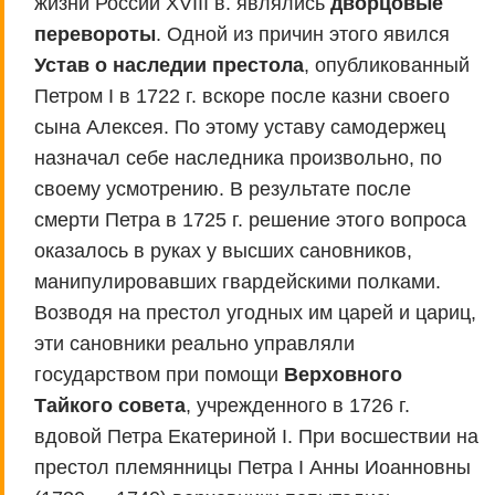
жизни России XVIII в. являлись
дворцовые
перевороты
. Одной из причин этого явился
Устав о наследии престола
, опубликованный
Петром I в 1722 г. вскоре после казни своего
сына Алексея. По этому уставу самодержец
назначал себе наследника произвольно, по
своему усмотрению. В результате после
смерти Петра в 1725 г. решение этого вопроса
оказалось в руках у высших сановников,
манипулировавших гвардейскими полками.
Возводя на престол угодных им царей и цариц,
эти сановники реально управляли
государством при помощи
Верховного
Тайкого совета
, учрежденного в 1726 г.
вдовой Петра Екатериной I. При восшествии на
престол племянницы Петра I Анны Иоанновны