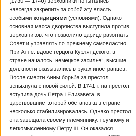
(1730 — 1740) верховники попытались
навсегда закрепить за собой эту власть
особыми
кондициями
(условиями). Однако
основная масса дворянства выступила против
верховников, что позволило царице разогнать
Совет и управлять по-прежнему самовластно.
При Анне, вдове герцога Курляндского, в
стране началось "немецкое засилье", высшие
должности оказывались в руках иностранцев.
После смерти Анны борьба за престол
вспыхнула с новой силой. В 1741 г. на престол
вступила дочь Петра I Елизавета, в
царствование которой обстановка в стране
несколько стабилизировалась. Однако престол
она завещала своему племяннику, неумному и
легкомысленному Петру III. Он оказался