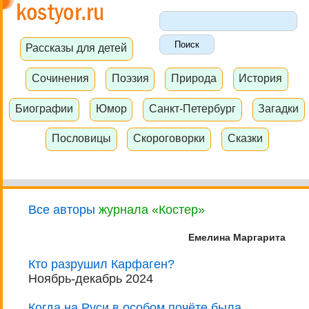
Рассказы для детей
Сочинения
Поэзия
Природа
История
Биографии
Юмор
Санкт-Петербург
Загадки
Пословицы
Скороговорки
Сказки
Все авторы
журнала «Костер»
Емелина Маргарита
Кто разрушил Карфаген?
Ноябрь-декабрь 2024
Когда на Руси в особом почёте была