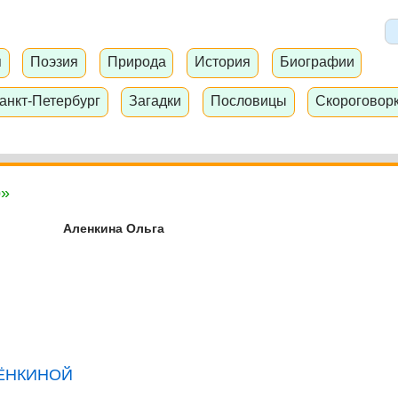
я
Поэзия
Природа
История
Биографии
анкт-Петербург
Загадки
Пословицы
Скороговор
р»
Аленкина Ольга
АЛЁНКИНОЙ