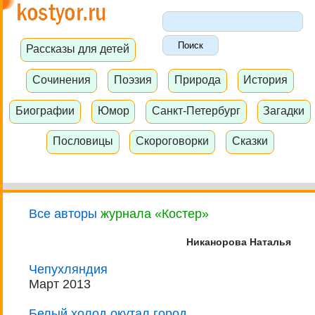
Рассказы для детей
Сочинения
Поэзия
Природа
История
Биографии
Юмор
Санкт-Петербург
Загадки
Пословицы
Скороговорки
Сказки
Все авторы
журнала «Костер»
Никанорова Наталья
Чепухляндия
Март 2013
Белый холод окутал город...