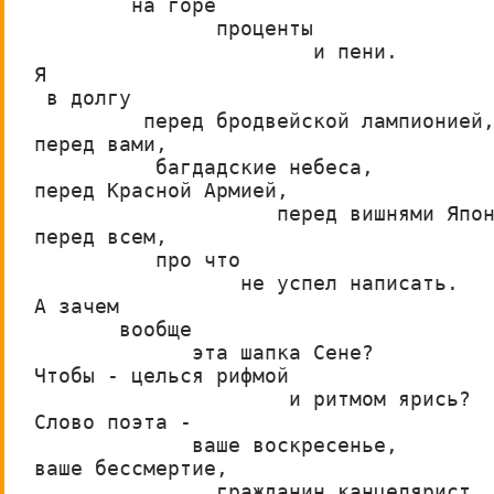
        на горе
               проценты
                       и пени.
Я
 в долгу
         перед бродвейской лампионией
перед вами,
          багдадские небеса,
перед Красной Армией,           
                    перед вишнями Япо
перед всем,
          про что
                 не успел написать.
А зачем
       вообще
             эта шапка Сене?
Чтобы - целься рифмой
                     и ритмом ярись?
Слово поэта -
             ваше воскресенье,
ваше бессмертие,
               гражданин канцелярист.