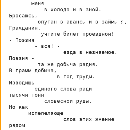
       меня
           в холода и в зной.
Бросаюсь,
         опутан в авансы и в займы я,
Гражданин,
          учтите билет проездной!
- Поэзия
        - вся! -
                 езда в незнаемое.
Поэзия -
         та же добыча радия.
В грамм добыча,
               в год труды.
Изводишь
        единого слова ради
тысячи тонн
           словесной руды.
Но как
      испепеляюще
                 слов этих жжение
рядом