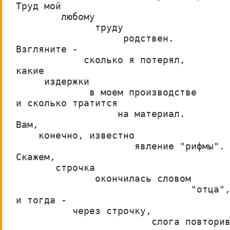
Труд мой
        любому
              труду
                   родствен.
Взгляните -
            сколько я потерял,
какие  
     издержки
             в моем производстве
и сколько тратится            
                  на материал.
Вам,
    конечно, известно
                     явление "рифмы".
Скажем,
       строчка 
              окончилась словом
                               "отца"
и тогда -
          через строчку,
                        слога повтори