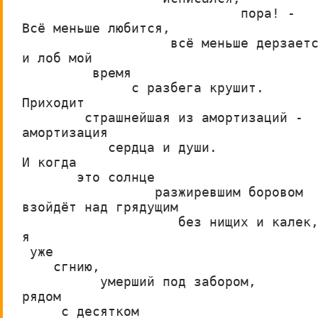
                            пора! -
Всё меньше любится,
                   всё меньше дерзает
и лоб мой
         время
              с разбега крушит.
Приходит
        страшнейшая из амортизаций - 
амортизация              
           сердца и души.
И когда
       это солнце         
                 разжиревшим боровом
взойдёт над грядущим
                    без нищих и калек
я
 уже
    сгнию,              
          умерший под забором,
рядом                           
     с десятком           