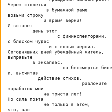
Через столетья                       
              в бумажной раме
возьми строку
             и время верни!          
И встанет
         день этот
                  с фининспекторами,
с блеском чудес
               и с вонью чернил.
Сегодняшних дней убеждённый житель,
выправьте
         в энкапеэс.
                    на бессмертье бил
и, высчитав
           действие стихов,
                           разложите
заработок мой
             на триста лет!
Но сила поэта
             не только в этом,
что, вас