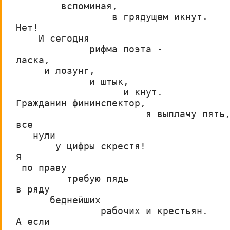
        вспоминая,
                 в грядущем икнут. 
Нет!
    И сегодня
             рифма поэта -
ласка,
     и лозунг,
             и штык,
                   и кнут.
Гражданин фининспектор,
                       я выплачу пять
все
   нули
       у цифры скрестя!
Я
 по праву
         требую пядь
в ряду
      беднейших
               рабочих и крестьян.
А если