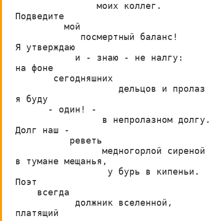
               моих коллег.
Подведите
         мой
            посмертный баланс!
Я утверждаю
           и - знаю - не налгу:
на фоне
       сегодняшних
                   дельцов и пролаз
я буду
      - один! -
                в непролазном долгу.
Долг наш -
          реветь
                медногорлой сиреной
в тумане мещанья,
                 у бурь в кипеньи.
Поэт
    всегда
           должник вселенной,
платящий