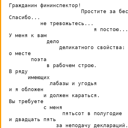
Гражданин фининспектор!      
                       Простите за бе
Спасибо...
          не тревожьтесь...
                           я постою..
У меня к вам
            дело
                деликатного свойства:
о месте
       поэта           
            в рабочем строю.
В ряду
      имеющих
             лабазы и угодья
и я обложен
           и должен караться.
Вы требуете            
           с меня
                 пятьсот в полугодие
и двадцать пять            
               за неподачу деклараций