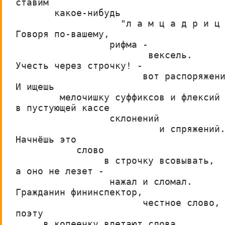
ставим
       какое-нибудь
                   "л а м ц а д р и ц
Говоря по-вашему,
                 рифма -
                        вексель.
Учесть через строчку! -
                       вот распоряжен
И ищешь
        мелочишку суффиксов и флексий
в пустующей кассе
                 склонений
                          и спряжений
Начнёшь это
           слово
                в строчку всовывать,
а оно не лезет -
                 нажал и сломал.
Гражданин фининспектор,
                       честное слово,
поэту
     в копеечку влетают слова.