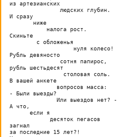
из артезианских
               людских глубин.
И сразу
       ниже
           налога рост.
Скиньте
        с обложенья
                   нуля колесо!
Рубль девяносто
               сотня папирос,
рубль шестьдесят
                столовая соль.
В вашей анкете
              вопросов масса: 
- Были выезды?
              Или выездов нет? -
А что,
      если я
            десяток пегасов
загнал                      
за последние 15 лет?!