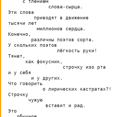
     с тлением
              слова-сырца.
Эти слова
         приводят в движение
тысячи лет
          миллионов сердца.
Конечно,
        различны поэтов сорта.
У скольких поэтов
                 лёгкость руки!
Тянет,
      как фокусник,
                   строчку изо рта
и у себя
        и у других.
Что говорить
            о лирических кастратах?!
Строчку      
       чужую
             вставит и рад.
Это
   обычное