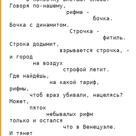
Говоря по-нашему,
                 рифма -
                         бочка.
Бочка с динамитом.
                  Строчка -
                            фитиль.
Строка додымит,
               взрывается строчка, -
и город
       на воздух
                строфой летит.
Где найдёшь,
            на какой тариф,
рифмы,
      чтоб враз убивали, нацелясь?
Может,
      пяток
           небывалых рифм
только и остался
                что в Венецуэле.
И тянет