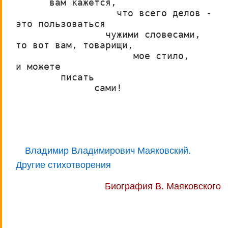
      вам кажется,
                  что всего делов -
это пользоваться
                чужими словесами,
то вот вам, товарищи,
                     мое стило,
и можете
        писать
              сами!
Владимир Владимирович Маяковский.
Другие стихотворения
Биография В. Маяковского