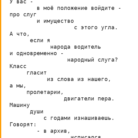
У вас -
        в моё положение войдите -
про слуг         
        и имущество            
                   с этого угла.
А что,
      если я                    
            народа водитель
и одновременно -               
                 народный слуга?
Класс
     гласит             
           из слова из нашего,
а мы,
     пролетарии,                 
                двигатели пера.
Машину
      души
          с годами изнашиваешь.
Говорят:
        - в архив,
                  исписался,