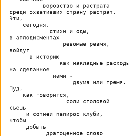
          воровство и растрата 
среди охвативших страну растрат.
Эти,
    сегодня, 
            стихи и оды,
в аплодисментах
                ревомые ревмя,
войдут            
      в историю
               как накладные расходы
на сделанное
             нами -      
                   двумя или тремя. 
Пуд,
    как говорится,
                 соли столовой
съешь
     и сотней папирос клуби,
чтобы
     добыть
           драгоценное слово